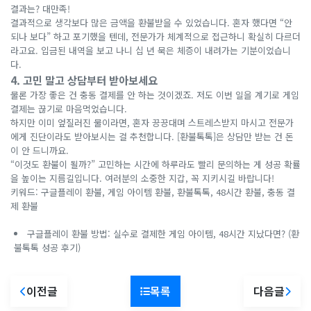
결과는? 대만족!
결과적으로 생각보다 많은 금액을 환불받을 수 있었습니다. 혼자 했다면 “안
되나 보다” 하고 포기했을 텐데, 전문가가 체계적으로 접근하니 확실히 다르더
라고요. 입금된 내역을 보고 나니 십 년 묵은 체증이 내려가는 기분이었습니
다.
4. 고민 말고 상담부터 받아보세요
물론 가장 좋은 건 충동 결제를 안 하는 것이겠죠. 저도 이번 일을 계기로 게임
결제는 끊기로 마음먹었습니다.
하지만 이미 엎질러진 물이라면, 혼자 끙끙대며 스트레스받지 마시고 전문가
에게 진단이라도 받아보시는 걸 추천합니다. [환불톡톡]은 상담만 받는 건 돈
이 안 드니까요.
“이것도 환불이 될까?” 고민하는 시간에 하루라도 빨리 문의하는 게 성공 확률
을 높이는 지름길입니다. 여러분의 소중한 지갑, 꼭 지키시길 바랍니다!
키워드: 구글플레이 환불, 게임 아이템 환불, 환불톡톡, 48시간 환불, 충동 결
제 환불
구글플레이 환불 방법: 실수로 결제한 게임 아이템, 48시간 지났다면? (환
불톡톡 성공 후기)
이전글
목록
다음글