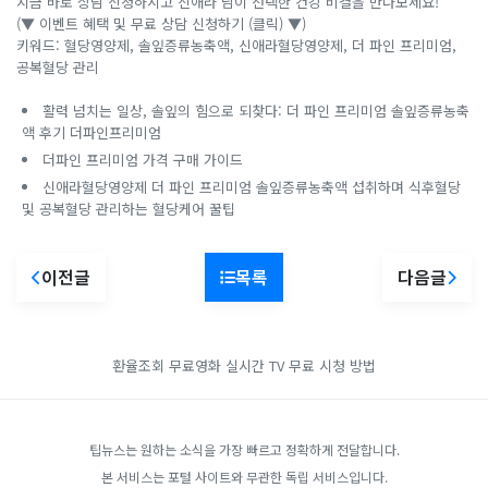
지금 바로 상담 신청하시고 신애라 님이 선택한 건강 비결을 만나보세요!
(▼ 이벤트 혜택 및 무료 상담 신청하기 (클릭) ▼)
키워드: 혈당영양제, 솔잎증류농축액, 신애라혈당영양제, 더 파인 프리미엄,
공복혈당 관리
활력 넘치는 일상, 솔잎의 힘으로 되찾다: 더 파인 프리미엄 솔잎증류농축
액 후기 더파인프리미엄
더파인 프리미엄 가격 구매 가이드
신애라혈당영양제 더 파인 프리미엄 솔잎증류농축액 섭취하며 식후혈당
및 공복혈당 관리하는 혈당케어 꿀팁
이전글
목록
다음글
환율조회
무료영화
실시간 TV 무료 시청 방법
팁뉴스는 원하는 소식을 가장 빠르고 정확하게 전달합니다.
본 서비스는 포털 사이트와 무관한 독립 서비스입니다.