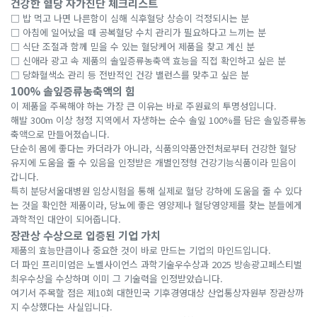
건강한 혈당 자가진단 체크리스트
□ 밥 먹고 나면 나른함이 심해 식후혈당 상승이 걱정되시는 분
□ 아침에 일어났을 때 공복혈당 수치 관리가 필요하다고 느끼는 분
□ 식단 조절과 함께 믿을 수 있는 혈당케어 제품을 찾고 계신 분
□ 신애라 광고 속 제품의 솔잎증류농축액 효능을 직접 확인하고 싶은 분
□ 당화혈색소 관리 등 전반적인 건강 밸런스를 맞추고 싶은 분
100% 솔잎증류농축액의 힘
이 제품을 주목해야 하는 가장 큰 이유는 바로 주원료의 투명성입니다.
해발 300m 이상 청정 지역에서 자생하는 순수 솔잎 100%를 담은 솔잎증류농
축액으로 만들어졌습니다.
단순히 몸에 좋다는 카더라가 아니라, 식품의약품안전처로부터 건강한 혈당
유지에 도움을 줄 수 있음을 인정받은 개별인정형 건강기능식품이라 믿음이
갑니다.
특히 분당서울대병원 임상시험을 통해 실제로 혈당 강하에 도움을 줄 수 있다
는 것을 확인한 제품이라, 당뇨에 좋은 영양제나 혈당영양제를 찾는 분들에게
과학적인 대안이 되어줍니다.
장관상 수상으로 입증된 기업 가치
제품의 효능만큼이나 중요한 것이 바로 만드는 기업의 마인드입니다.
더 파인 프리미엄은 노벨사이언스 과학기술우수상과 2025 방송광고페스티벌
최우수상을 수상하며 이미 그 기술력을 인정받았습니다.
여기서 주목할 점은 제10회 대한민국 기후경영대상 산업통상자원부 장관상까
지 수상했다는 사실입니다.